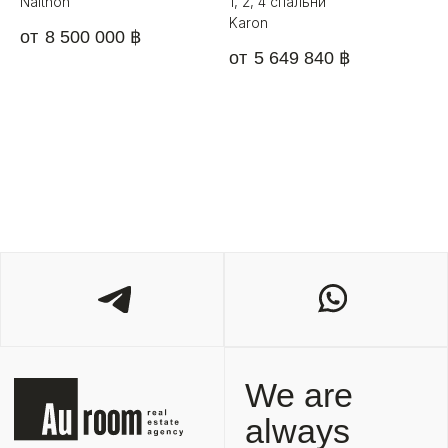
Naithon
1, 2, 4 спальни
Karon
8 500 000
฿
5 649 840
฿