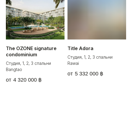
We are
always
available!
The OZONE signature
Title Adora
condominium
Студия, 1, 2, 3 спальни
О нас
Блог
Контакты
Студия, 1, 2, 3 спальни
Rawai
Bangtao
5 332 000
฿
4 320 000
฿
hello@myauroom.com
+66 82 818 4420
Навигация
Юридическая
информация
Каталог
Политика
Квиз
конфиденциальности
Hot Deals
Условия
использования
Отзывы