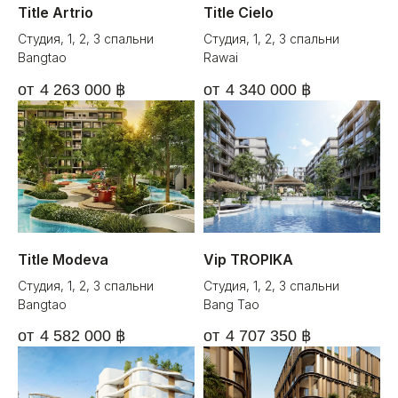
Title Artrio
Title Cielo
FAQ
Студия, 1, 2, 3 спальни
Студия, 1, 2, 3 спальни
Bangtao
Rawai
Fa
4 263 000
฿
4 340 000
฿
Facebook
Instagram
*meta запрещена на территории РФ
Title Modeva
Vip TROPIKA
Студия, 1, 2, 3 спальни
Студия, 1, 2, 3 спальни
Bangtao
Bang Tao
4 582 000
฿
4 707 350
฿